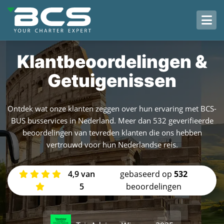
HOME
Klantbeoordelingen &
ONZE VLOOT
Getuigenissen
KLANTBEOORDELINGEN
VEELGESTELDE VRAGEN
Ontdek wat onze klanten zeggen over hun ervaring met BCS-
BUS busservices in Nederland. Meer dan 532 geverifieerde
OVER ONS
beoordelingen van tevreden klanten die ons hebben
vertrouwd voor hun Nederlandse reis.
CONTACT
4,9 van
gebaseerd op
532
5
beoordelingen